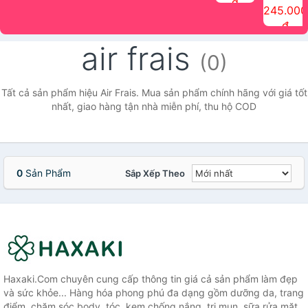
đ
The Face
điểm tóc
nhiên Ink
Care Hair
hương trái
Mascara
245.000
Shop
Quick Hair
Brow
Mist The
cây Water
che phủ
đ
(150ml)
Puff The
Powder Kit
Face Shop
Fit Tint
tóc bạc
Face Shop
fmgt The
150ml
fgmt The
chống
air frais
Face Shop
Face
nước lâu
(0)
Shop
trôi Quick
Hair
Waterproof
Tất cả sản phẩm hiệu Air Frais. Mua sản phẩm chính hãng với giá tốt
Mascara
nhất, giao hàng tận nhà miễn phí, thu hộ COD
The Face
Shop
0
Sản Phẩm
Sắp Xếp Theo
Haxaki.Com chuyên cung cấp thông tin giá cả sản phẩm làm đẹp
và sức khỏe... Hàng hóa phong phú đa dạng gồm dưỡng da, trang
điểm, chăm sóc body, tóc, kem chống nắng, trị mụn, sữa rửa mặt,