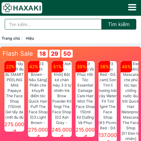
Tìm kiếm
Trang chủ
Hiệu
Flash Sale
18
29
50
22%
42%
51%
39%
38%
46%
Gel tẩy da
chết đu đủ
[03 Light
[02 Ash
Xịt Dưỡng
SMART
Brown -
Gray -
Và Phục
[#3 Picnic
275.000
PEELING
Nâu Sáng]
Khói] Bột
Hồi Tóc
Red - Đỏ
275.000
245.000
215.000
đ
Mild
Phấn che
kẻ chân
Essential
cam] Son
[01 Đen tự
137.000
đ
đ
đ
Papaya
khuyết
mày 3 ô tự
Damage
Tint lì
nhiên]