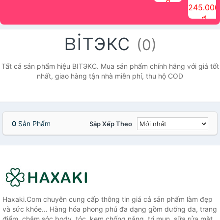
đ
The Face
điểm tóc
nhiên Ink
Care Hair
hương trái
Mascara
245.000
Shop
Quick Hair
Brow
Mist The
cây Water
che phủ
đ
(150ml)
Puff The
Powder Kit
Face Shop
Fit Tint
tóc bạc
Face Shop
fmgt The
150ml
fgmt The
chống
вiтэкс
Face Shop
Face
nước lâu
(0)
Shop
trôi Quick
Hair
Waterproof
Tất cả sản phẩm hiệu ВIТЭКС. Mua sản phẩm chính hãng với giá tốt
Mascara
nhất, giao hàng tận nhà miễn phí, thu hộ COD
The Face
Shop
0
Sản Phẩm
Sắp Xếp Theo
Haxaki.Com chuyên cung cấp thông tin giá cả sản phẩm làm đẹp
và sức khỏe... Hàng hóa phong phú đa dạng gồm dưỡng da, trang
điểm, chăm sóc body, tóc, kem chống nắng, trị mụn, sữa rửa mặt,