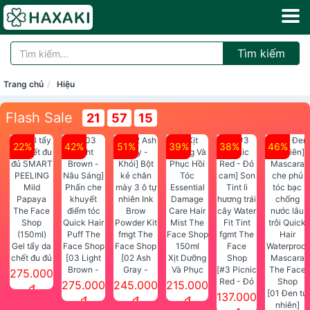
Tìm kiếm
Trang chủ
Hiệu
Flash Sale
21
57
15
22%
42%
51%
39%
38%
46%
Gel tẩy da
chết đu đủ
[03 Light
[02 Ash
Xịt Dưỡng
SMART
Brown -
Gray -
Và Phục
[#3 Picnic
275.000
PEELING
Nâu Sáng]
Khói] Bột
Hồi Tóc
Red - Đỏ
275.000
245.000
215.000
đ
Mild
Phấn che
kẻ chân
Essential
cam] Son
[01 Đen tự
137.000
đ
đ
đ
Papaya
khuyết
mày 3 ô tự
Damage
Tint lì
nhiên]