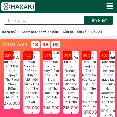
Tìm kiếm
Trang chủ
Chăm sóc tóc và da đầu
Dầu gội, dầu xả
Dầu Xả
Flash Sale
13
38
01
22%
42%
51%
39%
38%
46%
Gel tẩy da
chết đu đủ
[03 Light
[02 Ash
Xịt Dưỡng
SMART
Brown -
Gray -
Và Phục
[#3 Picnic
275.000
PEELING
Nâu Sáng]
Khói] Bột
Hồi Tóc
Red - Đỏ
275.000
245.000
215.000
đ
Mild
Phấn che
kẻ chân
Essential
cam] Son
[01 Đen tự
137.000
đ
đ
đ
Papaya
khuyết
mày 3 ô tự
Damage
Tint lì
nhiên]