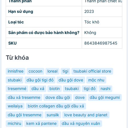
Thành phần
Thành phần chiết xuất 
Hạn sử dụng
2023
Loại tóc
Tóc khô
Sản phẩm có được bảo hành không?
Không
SKU
8643846987545
Từ khóa
innisfree
cocoon
loreal
tigi
tsubaki official store
stubaki
dầu gội tigi đỏ
dầu gội dove
mộc nhu
tresemmé
dầu xả
biotin
tsubaki
tigi đỏ
nashi
dầu xả tresemme
dove dầu gội
dove
dầu gội megumi
weilaiya
biotin collagen dầu gội dầu xả
dầu gội tresemme
sunsilk
love beauty and planet
michiru
kem xả pantene
dầu xả nguyên xuân