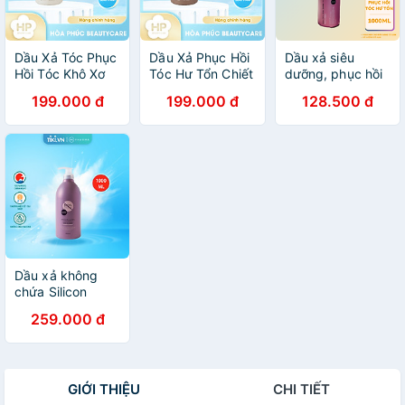
Dầu Xả Tóc Phục
Dầu Xả Phục Hồi
Dầu xả siêu
Hồi Tóc Khô Xơ
Tóc Hư Tổn Chiết
dưỡng, phục hồi
Chẻ Ngọn
Xuất Hoa Trà
salon link
199.000 đ
199.000 đ
128.500 đ
Kumano Salon
Kumano Salon
1000ml/chai
Link Amino
Link Amino
Conditioner (Chai
Conditioner
1000 mL)
Amino Acid Silk
Protein (1000
mL)
Dầu xả không
chứa Silicon
Salon Link
259.000 đ
(1000ml)
GIỚI THIỆU
CHI TIẾT