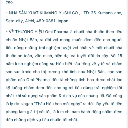
cao.
- NHÀ SẢN XUẤT KUMANO YUSHI CO., LTD. 35 Kumano-cho,
Seto-city, Aichi, 489-0881 Japan.
- VỀ THƯƠNG HIỆU Omi Pharma là chuỗi nhà thuốc theo tiêu
chuẩn Nhật Bản, ra đời với mong muốn đem đến cho người
tiêu dùng những trải nghiệm tuyệt vời nhất về một chuỗi nhà
thuốc an toàn, văn minh, hiện đại và tuyệt đối tin cậy. Với 15
năm kinh nghiệm cùng sự hiểu biết sâu rộng về y tế và chăm
sóc sức khỏe cho thị trường khó tính như Nhật Bản, các sản
phẩm của Omi Pharma đều là những tinh hoa được chắt lọc
kỹ lưỡng nhằm đem đến cho người tiêu dùng trải nghiệm tốt
nhất khi sử dụng sản phẩm & dịch vụ của chúng tôi. Đó cũng
là lý do slogan “Thấu hiểu hơn mỗi ngày” ra đời, lấy yếu tố tiên
phong làm giá trị cốt lõi, là kim chỉ nam hành động nhằm đem
đến những dịch vụ tiêu chuẩn tốt nhất.