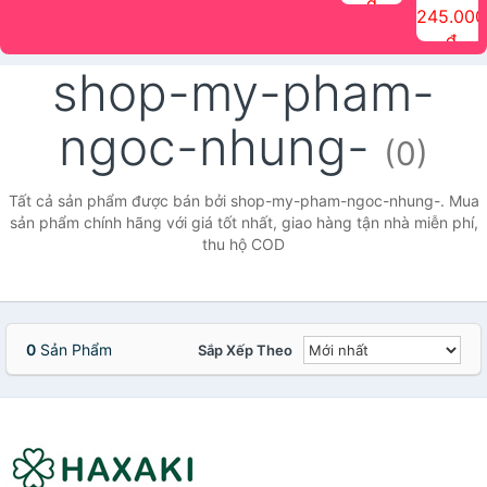
đ
The Face
điểm tóc
nhiên Ink
Care Hair
hương trái
Mascara
245.000
Shop
Quick Hair
Brow
Mist The
cây Water
che phủ
đ
(150ml)
Puff The
Powder Kit
Face Shop
Fit Tint
tóc bạc
Face Shop
fmgt The
150ml
fgmt The
chống
shop-my-pham-
Face Shop
Face
nước lâu
Shop
trôi Quick
Hair
ngoc-nhung-
Waterproof
(0)
Mascara
The Face
Shop
Tất cả sản phẩm được bán bởi shop-my-pham-ngoc-nhung-. Mua
sản phẩm chính hãng với giá tốt nhất, giao hàng tận nhà miễn phí,
thu hộ COD
0
Sản Phẩm
Sắp Xếp Theo