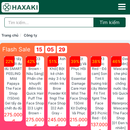
Tìm kiếm
Trang chủ
Công ty
Flash Sale
15
05
29
22%
42%
51%
39%
38%
46%
Gel tẩy da
chết đu đủ
[03 Light
[02 Ash
Xịt Dưỡng
SMART
Brown -
Gray -
Và Phục
[#3 Picnic
275.000
PEELING
Nâu Sáng]
Khói] Bột
Hồi Tóc
Red - Đỏ
275.000
245.000
215.000
đ
Mild
Phấn che
kẻ chân
Essential
cam] Son
[01 Đen tự
137.000
đ
đ
đ
Papaya
khuyết
mày 3 ô tự
Damage
Tint lì
nhiên]