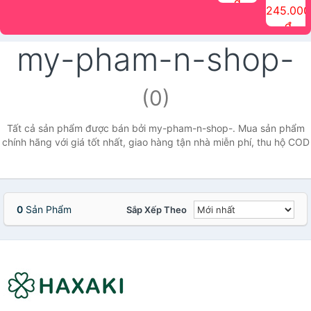
đ
The Face
điểm tóc
nhiên Ink
Care Hair
hương trái
Mascara
245.000
Shop
Quick Hair
Brow
Mist The
cây Water
che phủ
đ
(150ml)
Puff The
Powder Kit
Face Shop
Fit Tint
tóc bạc
Face Shop
fmgt The
150ml
fgmt The
chống
my-pham-n-shop-
Face Shop
Face
nước lâu
Shop
trôi Quick
Hair
Waterproof
(0)
Mascara
The Face
Shop
Tất cả sản phẩm được bán bởi my-pham-n-shop-. Mua sản phẩm
chính hãng với giá tốt nhất, giao hàng tận nhà miễn phí, thu hộ COD
0
Sản Phẩm
Sắp Xếp Theo