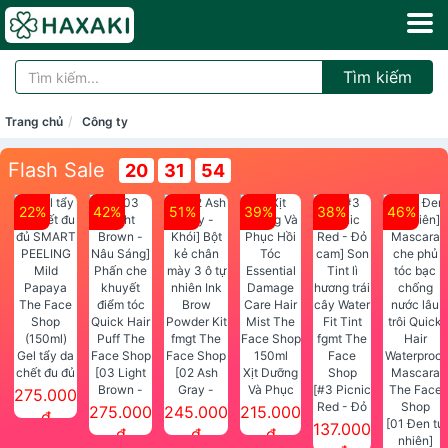
Tìm kiếm
Trang chủ
Công ty
Flash Sale
20
31
54
22%
42%
51%
39%
38%
46%
Gel tẩy da
chết đu đủ
[03 Light
[02 Ash
Xịt Dưỡng
SMART
Brown -
Gray -
Và Phục
[#3 Picnic
275.000
PEELING
Nâu Sáng]
Khói] Bột
Hồi Tóc
Red - Đỏ
275.000
245.000
215.000
đ
Mild
Phấn che
kẻ chân
Essential
cam] Son
[01 Đen tự
137.000
đ
đ
đ
Papaya
khuyết
mày 3 ô tự
Damage
Tint lì
nhiên]