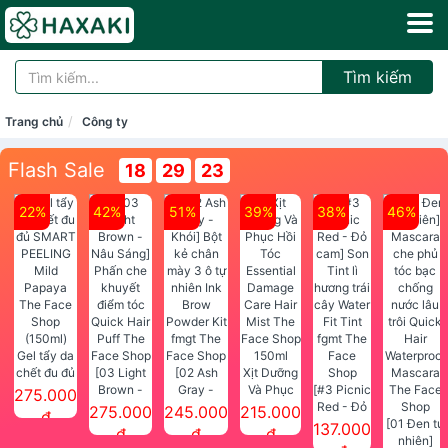
Tìm kiếm
Trang chủ
Công ty
Flash Sale
18
29
23
22%
42%
51%
39%
38%
46%
Gel tẩy da
chết đu đủ
[03 Light
[02 Ash
Xịt Dưỡng
SMART
Brown -
Gray -
Và Phục
[#3 Picnic
275.000
PEELING
Nâu Sáng]
Khói] Bột
Hồi Tóc
Red - Đỏ
275.000
245.000
215.000
đ
Mild
Phấn che
kẻ chân
Essential
cam] Son
[01 Đen tự
137.000
đ
đ
đ
Papaya
khuyết
mày 3 ô tự
Damage
Tint lì
nhiên]