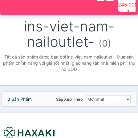
đ
The Face
điểm tóc
nhiên Ink
Care Hair
hương trái
Mascara
245.000
Shop
Quick Hair
Brow
Mist The
cây Water
che phủ
đ
(150ml)
Puff The
Powder Kit
Face Shop
Fit Tint
tóc bạc
Face Shop
fmgt The
150ml
fgmt The
chống
ins-viet-nam-
Face Shop
Face
nước lâu
Shop
trôi Quick
Hair
nailoutlet-
Waterproof
(0)
Mascara
The Face
Shop
Tất cả sản phẩm được bán bởi ins-viet-nam-nailoutlet-. Mua sản
phẩm chính hãng với giá tốt nhất, giao hàng tận nhà miễn phí, thu
hộ COD
0
Sản Phẩm
Sắp Xếp Theo