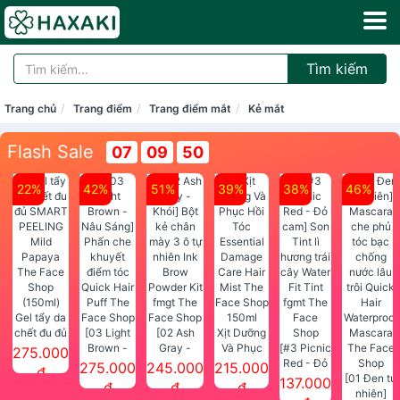
Tìm kiếm
Trang chủ
Trang điểm
Trang điểm mắt
Kẻ mắt
Flash Sale
07
09
49
22%
42%
51%
39%
38%
46%
Gel tẩy da
chết đu đủ
[03 Light
[02 Ash
Xịt Dưỡng
SMART
Brown -
Gray -
Và Phục
[#3 Picnic
275.000
PEELING
Nâu Sáng]
Khói] Bột
Hồi Tóc
Red - Đỏ
275.000
245.000
215.000
đ
Mild
Phấn che
kẻ chân
Essential
cam] Son
[01 Đen tự
137.000
đ
đ
đ
Papaya
khuyết
mày 3 ô tự
Damage
Tint lì
nhiên]