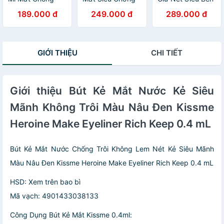
Trôi Dạng Xoay
Trôi Dạng Xoay
Nét Siêu Mãnh
189.000 đ
249.000 đ
289.000 đ
Nét Vẽ Tự Nhiên
Kissme Heroine
Màu Đen Than
Màu Nâu #02
Make Long Stay
Kissme Heroine
Kissme Heroine
Sharp Gel Liner N
Make Eyeliner
Make Quick
0.08 G (2 Màu)
Rich Keep 0.4 mL
GIỚI THIỆU
CHI TIẾT
Eyeliner 0.07 G
Giới thiệu Bút Kẻ Mắt Nước Kẻ Siêu
Mãnh Không Trôi Màu Nâu Đen Kissme
Heroine Make Eyeliner Rich Keep 0.4 mL
Bút Kẻ Mắt Nước Chống Trôi Không Lem Nét Kẻ Siêu Mãnh
Màu Nâu Đen Kissme Heroine Make Eyeliner Rich Keep 0.4 mL
HSD: Xem trên bao bì
Mã vạch: 4901433038133
Công Dụng Bút Kẻ Mắt Kissme 0.4ml: