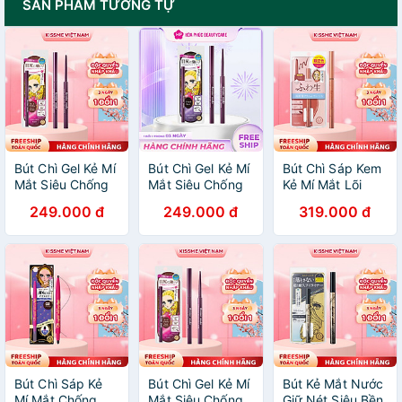
SẢN PHẨM TƯƠNG TỰ
Bút Chì Gel Kẻ Mí
Bút Chì Gel Kẻ Mí
Bút Chì Sáp Kem
Mắt Siêu Chống
Mắt Siêu Chống
Kẻ Mí Mắt Lõi
Trôi Dạng Xoay
Trôi Dạng Xoay
Sáp Kem Siêu
249.000 đ
249.000 đ
319.000 đ
Màu Nâu Kissme
Kissme Heroine
Mịn Và Chống
Heroine Make
Make Long Stay
Nước Kissme
Long Stay Sharp
Sharp Gel Liner N
Heroine Make
Gel Liner N #02
- Màu #01 #02
Soft Define
0.08 G
Cream Pencil
Bút Chì Sáp Kẻ
Bút Chì Gel Kẻ Mí
Bút Kẻ Mắt Nước
Mí Mắt Chống
Mắt Siêu Chống
Giữ Nét Siêu Bền