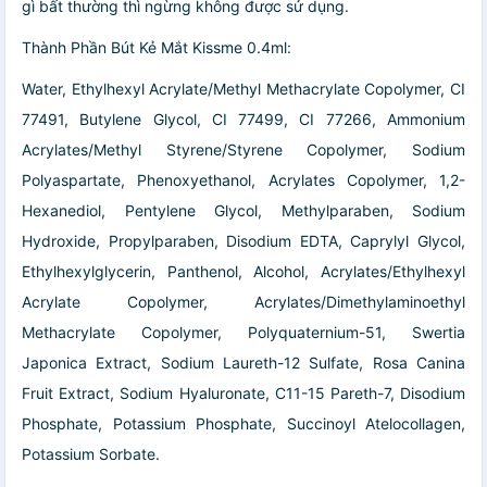
gì bất thường thì ngừng không được sử dụng.
Thành Phần Bút Kẻ Mắt Kissme 0.4ml:
Water, Ethylhexyl Acrylate/Methyl Methacrylate Copolymer, CI
77491, Butylene Glycol, CI 77499, CI 77266, Ammonium
Acrylates/Methyl Styrene/Styrene Copolymer, Sodium
Polyaspartate, Phenoxyethanol, Acrylates Copolymer, 1,2-
Hexanediol, Pentylene Glycol, Methylparaben, Sodium
Hydroxide, Propylparaben, Disodium EDTA, Caprylyl Glycol,
Ethylhexylglycerin, Panthenol, Alcohol, Acrylates/Ethylhexyl
Acrylate Copolymer, Acrylates/Dimethylaminoethyl
Methacrylate Copolymer, Polyquaternium-51, Swertia
Japonica Extract, Sodium Laureth-12 Sulfate, Rosa Canina
Fruit Extract, Sodium Hyaluronate, C11-15 Pareth-7, Disodium
Phosphate, Potassium Phosphate, Succinoyl Atelocollagen,
Potassium Sorbate.