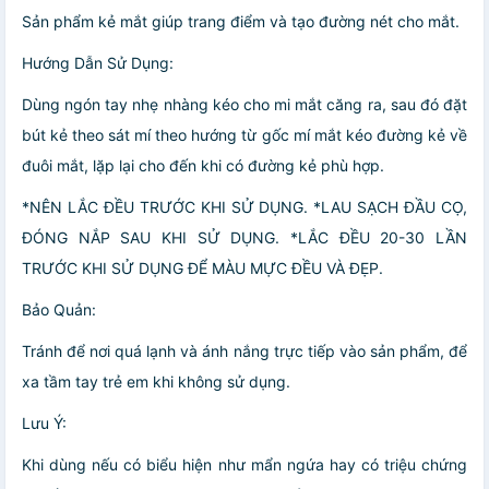
Sản phẩm kẻ mắt giúp trang điểm và tạo đường nét cho mắt.
Hướng Dẫn Sử Dụng:
Dùng ngón tay nhẹ nhàng kéo cho mi mắt căng ra, sau đó đặt
bút kẻ theo sát mí theo hướng từ gốc mí mắt kéo đường kẻ về
đuôi mắt, lặp lại cho đến khi có đường kẻ phù hợp.
*NÊN LẮC ĐỀU TRƯỚC KHI SỬ DỤNG. *LAU SẠCH ĐẦU CỌ,
ĐÓNG NẮP SAU KHI SỬ DỤNG. *LẮC ĐỀU 20-30 LẦN
TRƯỚC KHI SỬ DỤNG ĐỂ MÀU MỰC ĐỀU VÀ ĐẸP.
Bảo Quản:
Tránh để nơi quá lạnh và ánh nắng trực tiếp vào sản phẩm, để
xa tầm tay trẻ em khi không sử dụng.
Lưu Ý:
Khi dùng nếu có biểu hiện như mẩn ngứa hay có triệu chứng