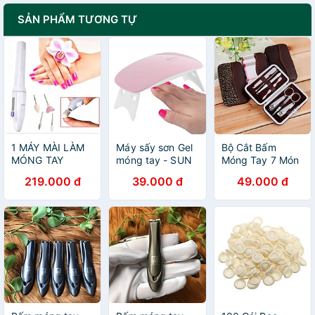
SẢN PHẨM TƯƠNG TỰ
1 MÁY MÀI LÀM
Máy sấy sơn Gel
Bộ Cắt Bấm
MÓNG TAY
móng tay - SUN
Móng Tay 7 Món
MÓNG CHÂN
MINI ( Hồng)
Inox Full Box
219.000 đ
39.000 đ
49.000 đ
TẶNG ĐẦU MÀI
CAO CẤP