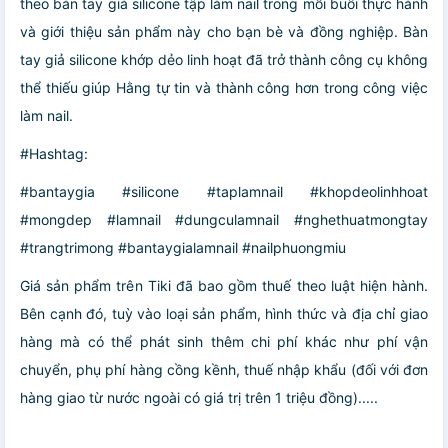
theo bàn tay giả silicone tập làm nail trong mỗi buổi thực hành
và giới thiệu sản phẩm này cho bạn bè và đồng nghiệp. Bàn
tay giả silicone khớp dẻo linh hoạt đã trở thành công cụ không
thể thiếu giúp Hằng tự tin và thành công hơn trong công việc
làm nail.
#Hashtag:
#bantaygia #silicone #taplamnail #khopdeolinhhoat
#mongdep #lamnail #dungculamnail #nghethuatmongtay
#trangtrimong #bantaygialamnail #nailphuongmiu
Giá sản phẩm trên Tiki đã bao gồm thuế theo luật hiện hành.
Bên cạnh đó, tuỳ vào loại sản phẩm, hình thức và địa chỉ giao
hàng mà có thể phát sinh thêm chi phí khác như phí vận
chuyển, phụ phí hàng cồng kềnh, thuế nhập khẩu (đối với đơn
hàng giao từ nước ngoài có giá trị trên 1 triệu đồng).....