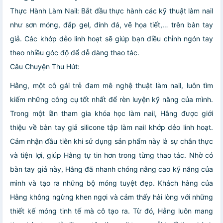
Thực Hành Làm Nail: Bắt đầu thực hành các kỹ thuật làm nail
như sơn móng, đắp gel, đính đá, vẽ họa tiết,… trên bàn tay
giả. Các khớp dẻo linh hoạt sẽ giúp bạn điều chỉnh ngón tay
theo nhiều góc độ để dễ dàng thao tác.
Câu Chuyện Thu Hút:
Hằng, một cô gái trẻ đam mê nghệ thuật làm nail, luôn tìm
kiếm những công cụ tốt nhất để rèn luyện kỹ năng của mình.
Trong một lần tham gia khóa học làm nail, Hằng được giới
thiệu về bàn tay giả silicone tập làm nail khớp dẻo linh hoạt.
Cảm nhận đầu tiên khi sử dụng sản phẩm này là sự chân thực
và tiện lợi, giúp Hằng tự tin hơn trong từng thao tác. Nhờ có
bàn tay giả này, Hằng đã nhanh chóng nâng cao kỹ năng của
mình và tạo ra những bộ móng tuyệt đẹp. Khách hàng của
Hằng không ngừng khen ngợi và cảm thấy hài lòng với những
thiết kế móng tinh tế mà cô tạo ra. Từ đó, Hằng luôn mang