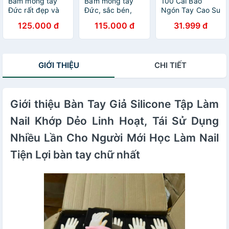
Bấm móng tay
Bấm móng tay
100 Cái Bao
Đức rất đẹp và
Đức, sắc bén,
Ngón Tay Cao Su
rất bền
bền đẹp và sang
Làm Nail
125.000 đ
115.000 đ
31.999 đ
chảnh
GIỚI THIỆU
CHI TIẾT
Giới thiệu Bàn Tay Giả Silicone Tập Làm
Nail Khớp Dẻo Linh Hoạt, Tái Sử Dụng
Nhiều Lần Cho Người Mới Học Làm Nail
Tiện Lợi bàn tay chữ nhất