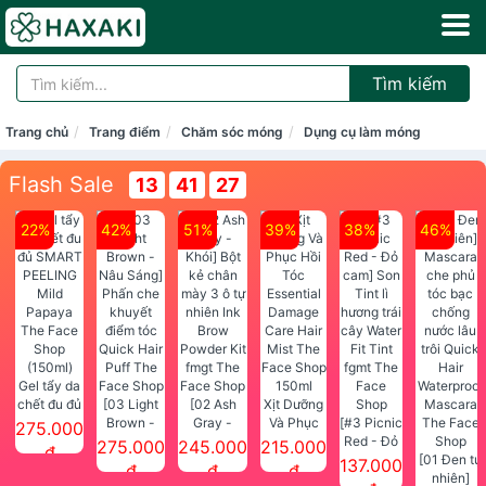
Tìm kiếm
Trang chủ
Trang điểm
Chăm sóc móng
Dụng cụ làm móng
Flash Sale
13
41
27
22%
42%
51%
39%
38%
46%
Gel tẩy da
chết đu đủ
[03 Light
[02 Ash
Xịt Dưỡng
SMART
Brown -
Gray -
Và Phục
[#3 Picnic
275.000
PEELING
Nâu Sáng]
Khói] Bột
Hồi Tóc
Red - Đỏ
275.000
245.000
215.000
đ
Mild
Phấn che
kẻ chân
Essential
cam] Son
[01 Đen tự
137.000
đ
đ
đ
Papaya
khuyết
mày 3 ô tự
Damage
Tint lì
nhiên]