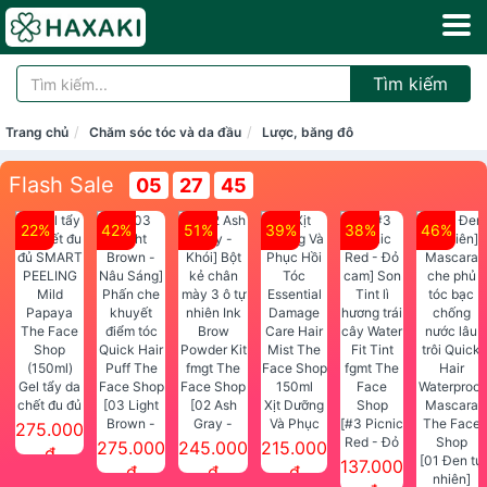
Tìm kiếm
Trang chủ
Chăm sóc tóc và da đầu
Lược, băng đô
Flash Sale
05
27
45
22%
42%
51%
39%
38%
46%
Gel tẩy da
chết đu đủ
[03 Light
[02 Ash
Xịt Dưỡng
SMART
Brown -
Gray -
Và Phục
[#3 Picnic
275.000
PEELING
Nâu Sáng]
Khói] Bột
Hồi Tóc
Red - Đỏ
275.000
245.000
215.000
đ
Mild
Phấn che
kẻ chân
Essential
cam] Son
[01 Đen tự
137.000
đ
đ
đ
Papaya
khuyết
mày 3 ô tự
Damage
Tint lì
nhiên]