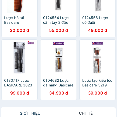
Lược bỏ túi
0124554 Lược
0124556 Lược
Basicare
cầm tay 2 đầu
có đuôi
dài BASICARE
BASICARE 3707
20.000 đ
55.000 đ
49.000 đ
3704
0130717 Lược
0104682 Lược
Lược tạo kiểu tóc
BASICARE 3823
đa năng Basicare
Basicare 3219
3 cái
3216
99.000 đ
34.900 đ
39.000 đ
GIỚI THIỆU
CHI TIẾT